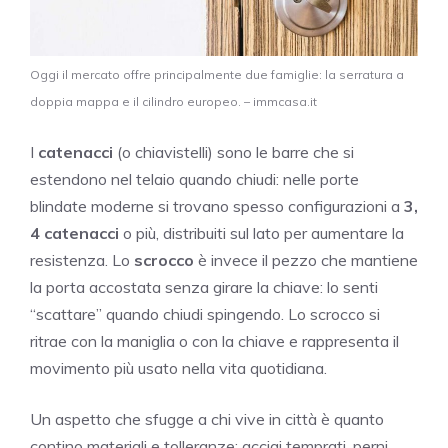
Oggi il mercato offre principalmente due famiglie: la serratura a
doppia mappa e il cilindro europeo. – immcasa.it
I
catenacci
(o chiavistelli) sono le barre che si
estendono nel telaio quando chiudi: nelle porte
blindate moderne si trovano spesso configurazioni a
3,
4 catenacci
o più, distribuiti sul lato per aumentare la
resistenza. Lo
scrocco
è invece il pezzo che mantiene
la porta accostata senza girare la chiave: lo senti
“scattare” quando chiudi spingendo. Lo scrocco si
ritrae con la maniglia o con la chiave e rappresenta il
movimento più usato nella vita quotidiana.
Un aspetto che sfugge a chi vive in città è quanto
contino materiali e tolleranze: acciai temprati, perni