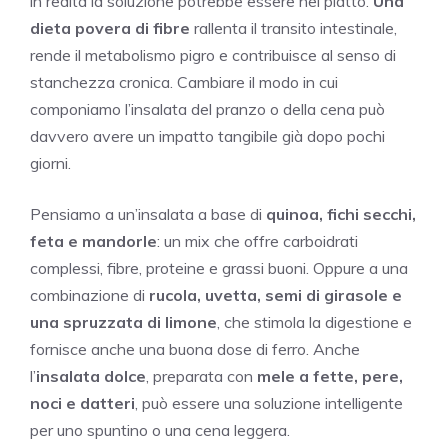
in realtà la soluzione potrebbe essere nel piatto.
Una
dieta povera di fibre
rallenta il transito intestinale,
rende il metabolismo pigro e contribuisce al senso di
stanchezza cronica. Cambiare il modo in cui
componiamo l’insalata del pranzo o della cena può
davvero avere un impatto tangibile già dopo pochi
giorni.
Pensiamo a un’insalata a base di
quinoa, fichi secchi,
feta e mandorle
: un mix che offre carboidrati
complessi, fibre, proteine e grassi buoni. Oppure a una
combinazione di
rucola, uvetta, semi di girasole e
una spruzzata di limone
, che stimola la digestione e
fornisce anche una buona dose di ferro. Anche
l’
insalata dolce
, preparata con
mele a fette, pere,
noci e datteri
, può essere una soluzione intelligente
per uno spuntino o una cena leggera.