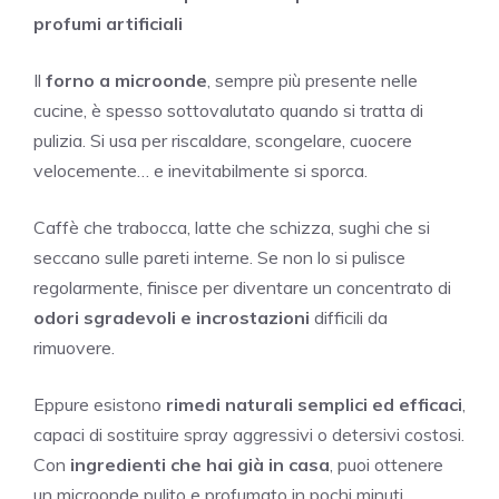
profumi artificiali
Il
forno a microonde
, sempre più presente nelle
cucine, è spesso sottovalutato quando si tratta di
pulizia. Si usa per riscaldare, scongelare, cuocere
velocemente… e inevitabilmente si sporca.
Caffè che trabocca, latte che schizza, sughi che si
seccano sulle pareti interne. Se non lo si pulisce
regolarmente, finisce per diventare un concentrato di
odori sgradevoli e incrostazioni
difficili da
rimuovere.
Eppure esistono
rimedi naturali semplici ed efficaci
,
capaci di sostituire spray aggressivi o detersivi costosi.
Con
ingredienti che hai già in casa
, puoi ottenere
un microonde pulito e profumato in pochi minuti.