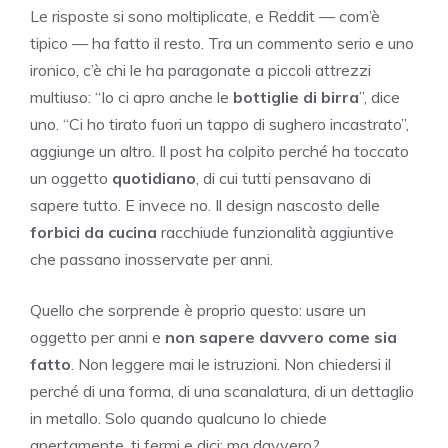
Le risposte si sono moltiplicate, e Reddit — com’è
tipico — ha fatto il resto. Tra un commento serio e uno
ironico, c’è chi le ha paragonate a piccoli attrezzi
multiuso: “Io ci apro anche le
bottiglie di birra
”, dice
uno. “Ci ho tirato fuori un tappo di sughero incastrato”,
aggiunge un altro. Il post ha colpito perché ha toccato
un oggetto
quotidiano
, di cui tutti pensavano di
sapere tutto. E invece no. Il design nascosto delle
forbici da cucina
racchiude funzionalità aggiuntive
che passano inosservate per anni.
Quello che sorprende è proprio questo: usare un
oggetto per anni e
non sapere davvero come sia
fatto
. Non leggere mai le istruzioni. Non chiedersi il
perché di una forma, di una scanalatura, di un dettaglio
in metallo. Solo quando qualcuno lo chiede
apertamente, ti fermi e dici: ma davvero?