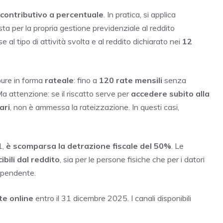
contributivo a percentuale
. In pratica, si applica
ista per la propria gestione previdenziale al reddito
se al tipo di attività svolta e al reddito dichiarato nei
12
pure in forma
rateale
: fino a
120 rate mensili
senza
Ma attenzione: se il riscatto serve per
accedere subito alla
ari
, non è ammessa la rateizzazione. In questi casi,
1,
è scomparsa la detrazione fiscale del 50%
. Le
bili dal reddito
, sia per le persone fisiche che per i datori
dipendente.
te online
entro il 31 dicembre 2025. I canali disponibili