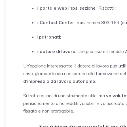
il
portale web Inps
, sezione “Riscatti”;
il
Contact Center Inps
, numeri 803 164 (da
i
patronati
;
il
datore di lavoro
, che può usare il modulo
Un’opzione interessante: il datore di lavoro può
uti
caso, gli importi non concorrono alla formazione de
d’impresa o da lavoro autonomo
.
Si tratta quindi di uno strumento utile, ma
va valuta
pensionamento o ha redditi variabili. E va ricordato c
fissato e non prorogabile.