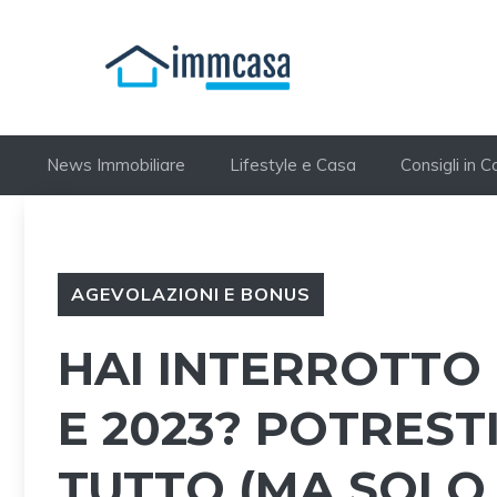
Vai
al
contenuto
News Immobiliare
Lifestyle e Casa
Consigli in 
AGEVOLAZIONI E BONUS
HAI INTERROTTO 
E 2023? POTRES
TUTTO (MA SOLO