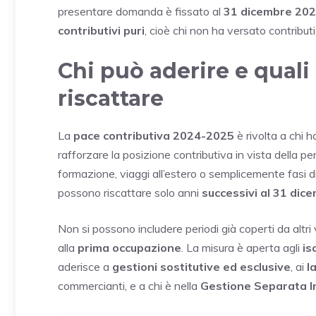
presentare domanda è fissato al
31 dicembre 20
contributivi puri
, cioè chi non ha versato contribut
Chi può aderire e quali
riscattare
La
pace contributiva 2024-2025
è rivolta a chi h
rafforzare la posizione contributiva in vista della pe
formazione, viaggi all’estero o semplicemente fasi di i
possono riscattare solo anni
successivi al 31 dic
Non si possono includere periodi già coperti da al
alla
prima occupazione
. La misura è aperta agli
is
aderisce a
gestioni sostitutive ed esclusive
, ai
l
commercianti, e a chi è nella
Gestione Separata I