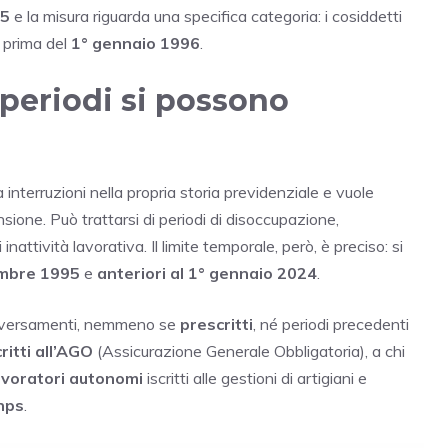
25
e la misura riguarda una specifica categoria: i cosiddetti
i prima del
1° gennaio 1996
.
 periodi si possono
a interruzioni nella propria storia previdenziale e vuole
nsione. Può trattarsi di periodi di disoccupazione,
nattività lavorativa. Il limite temporale, però, è preciso: si
embre 1995
e
anteriori al 1° gennaio 2024
.
tri versamenti, nemmeno se
prescritti
, né periodi precedenti
critti all’AGO
(Assicurazione Generale Obbligatoria), a chi
avoratori autonomi
iscritti alle gestioni di artigiani e
nps
.