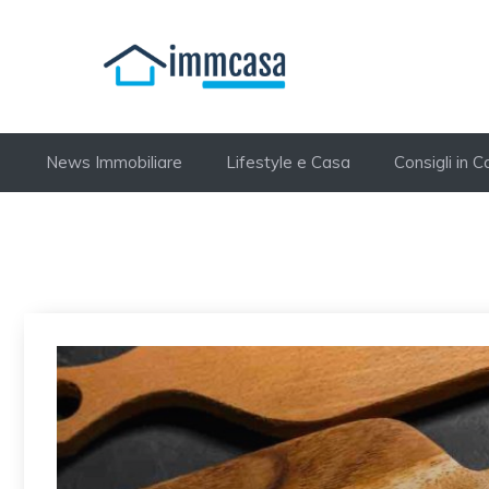
Vai
al
contenuto
News Immobiliare
Lifestyle e Casa
Consigli in 